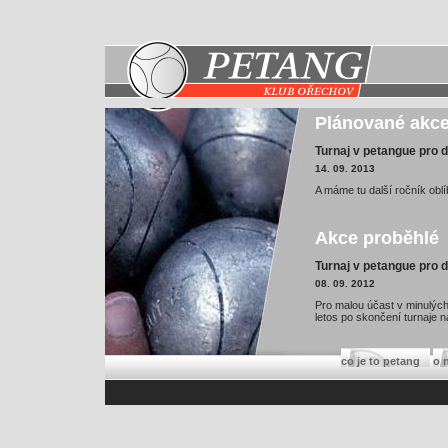
Plánované akc
Turnaj v petangue pro d
14. 09. 2013
A máme tu další ročník oblí
Akce proběhlé
Turnaj v petangue pro d
08. 09. 2012
Pro malou účast v minulých 
letos po skončení turnaje n
RETROČUNDR 2012 - tý
co je to petang
o 
22. 06. 2012
náhradní termín 29.6.2012
Dětský den 2012