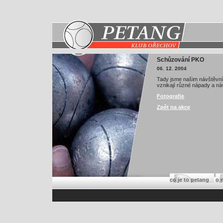
Schůzování PKO
06. 12. 2004
Tady jsme našim návštěvník
vznikají různé nápady a náv
Fotografie
Zpět na akce
co je to petang
o 