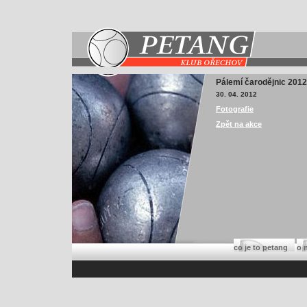
Pálemí čarodějnic 2012
30. 04. 2012
Fotografie
Zpět na akce
co je to petang
o 