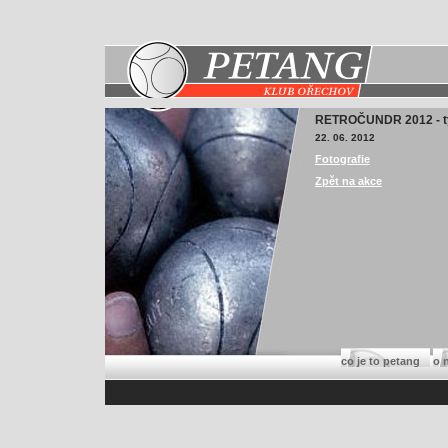
RETROČUNDR 2012 - tý
22. 06. 2012
Fotografie
Zpět na akce
co je to petang
o 