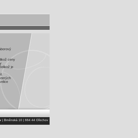
táborový
elikož ceny
y
elikož je
l.
kterých
velice
v
| Brněnská 10 | 664 44 Ořechov