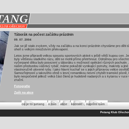
Táborák na počest začátku prázdnin
09. 07. 2004
Jak se již stalo zvykem, vždy na začátku a na konci prázdnin chystáme pro děti 
oheň s velkým množstvím překvapení.
Letos jsme připravili velkou spoustu sportovních aktivit s ještě větší kupou cen. J
byly většinou sladkého rázu, děti se mohli přímo přetrhnout. Odměnou pro všechn
vyčerpané dítka bylo posezení u táboráku s možností opékání různých pochutin. J
našim předsedou vášnivý rybář, máme pokaždé vynikající pstruhy, makrely a jiné
vlastnoručně ulovené ryby. I jako hlavní kuchař se s jejich přípravou velice osvědči
Samozřejmostí u takového ohně s lesní romantikou nesmí chybět tramské písně, 
bylo nespočetně jelikož velká část členů je hudebně nadaných a s kytarou v ruce 
zruční.
Fotografie
Zpět na akce
co je to petang
o nás
akce
kontakt
napište nám
Petang Klub Ořecho