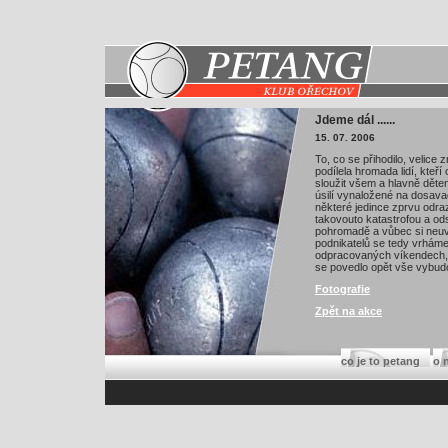
Jdeme dál ......
15. 07. 2006
To, co se přihodilo, velice
podílela hromada lidí, kteř
sloužit všem a hlavně dětem
úsilí vynaložené na dosav
některé jedince zprvu odra
takovouto katastrofou a o
pohromadě a vůbec si neuv
podnikatelů se tedy vrhám
odpracovaných víkendech, 
se povedlo opět vše vybud
Fotografie
Zpět na akce
co je to petang
o 